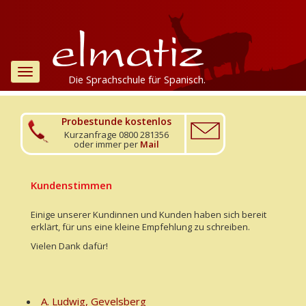
Toggle
Die Sprachschule für Spanisch.
navigation
Probestunde kostenlos
Kurzanfrage 0800 281356
oder immer per
Mail
Kundenstimmen
Einige unserer Kundinnen und Kunden haben sich bereit
erklärt, für uns eine kleine Empfehlung zu schreiben.
Vielen Dank dafür!
A. Ludwig, Gevelsberg