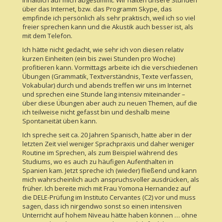
inhaltlich auf mich abgestimmt. Wir halten unsere Stunden
über das Internet, bzw. das Programm Skype, das
empfinde ich persönlich als sehr praktisch, weil ich so viel
freier sprechen kann und die Akustik auch besser ist, als
mit dem Telefon.
Ich hätte nicht gedacht, wie sehr ich von diesen relativ
kurzen Einheiten (ein bis zwei Stunden pro Woche)
profitieren kann. Vormittags arbeite ich die verschiedenen
Übungen (Grammatik, Textverständnis, Texte verfassen,
Vokabular) durch und abends treffen wir uns im Internet
und sprechen eine Stunde lang intensiv miteinander –
über diese Übungen aber auch zu neuen Themen, auf die
ich teilweise nicht gefasst bin und deshalb meine
Spontaneität üben kann.
Ich spreche seit ca. 20 Jahren Spanisch, hatte aber in der
letzten Zeit viel weniger Sprachpraxis und daher weniger
Routine im Sprechen, als zum Beispiel während des
Studiums, wo es auch zu häufigen Aufenthalten in
Spanien kam. Jetzt spreche ich (wieder) fließend und kann
mich wahrscheinlich auch anspruchsvoller ausdrücken, als
früher. Ich bereite mich mit Frau Yomona Hernandez auf
die DELE-Prüfung im Instituto Cervantes (C2) vor und muss
sagen, dass ich nirgendwo sonst so einen intensiven
Unterricht auf hohem Niveau hätte haben können … ohne